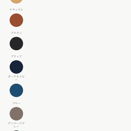
チ
ラ
ュ
ウ
ブ
ラ
ン
ラ
ル
ウ
ブ
ン
ラ
ッ
ダ
ク
ー
ク
ブ
ネ
ル
イ
ー
ビ
デ
ー
ン
マ