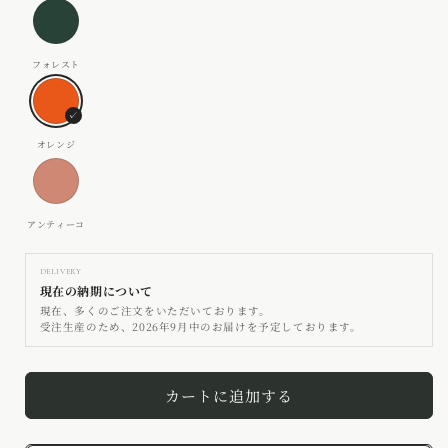
フ
ー
ォ
ク
レ
グ
オ
ス
レ
レ
ト
ー
ン
ア
ジ
ン
テ
ィ
DELIVERY
ー
現在の納期について
コ
現在、多くのご注文をいただいております。
受注生産のため、2026年9月中のお届けを予定しております。
カートに追加する