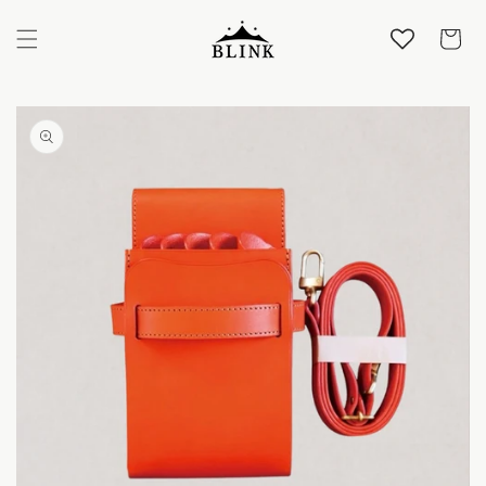
コンテ
カ
ンツに
ー
進む
ト
商品情
ギ
報にス
ャ
キップ
ラ
リ
ー
ビ
ュ
ー
で
画
像
(1)
が