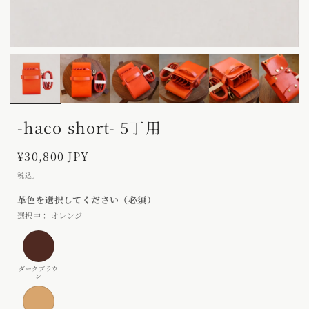
利
用
で
モ
モ
き
ー
ー
ダ
ダ
る
ル
ル
よ
で
で
メ
メ
う
-haco short- 5丁用
デ
デ
に
ィ
ィ
ア
ア
通
¥30,800 JPY
な
(1)
(2)
常
を
を
り
税込。
開
価
開
ま
く
く
格
し
オレンジ
た
ダ
ー
ク
ナ
ブ