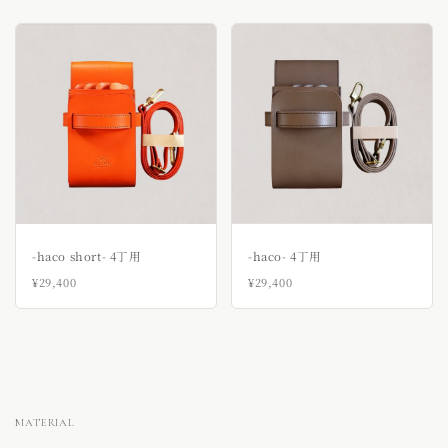
-haco- 4丁用
-haco short- 4丁用
¥29,400
¥29,400
MATERIAL