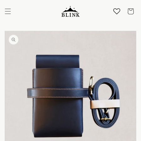
コンテ
カ
ンツに
ー
進む
ト
商品情
報にス
キップ