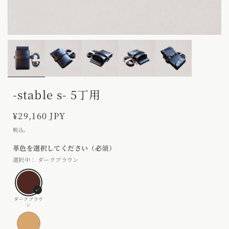
モ
モ
ー
ー
ダ
ダ
ル
ル
で
で
メ
メ
-stable s- 5丁用
デ
デ
ィ
ィ
ア
ア
通
¥29,160 JPY
(1)
(2)
常
を
を
税込。
開
価
開
く
く
格
ダークブラウン
ダ
ー
ク
ナ
ブ