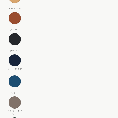
チ
ラ
ュ
ウ
ブ
ラ
ン
ラ
ル
ウ
ブ
ン
ラ
ッ
ダ
ク
ー
ク
ブ
ネ
ル
イ
ー
ビ
デ
ー
ン
マ