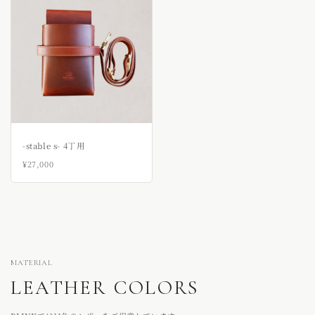
-stable s- 4丁用
¥27,000
MATERIAL
LEATHER COLORS