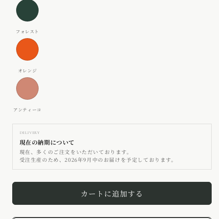
フ
ー
ォ
ク
レ
グ
オ
ス
レ
レ
ト
ー
ン
ア
ジ
ン
テ
ィ
DELIVERY
ー
現在の納期について
コ
現在、多くのご注文をいただいております。
受注生産のため、2026年9月中のお届けを予定しております。
カートに追加する